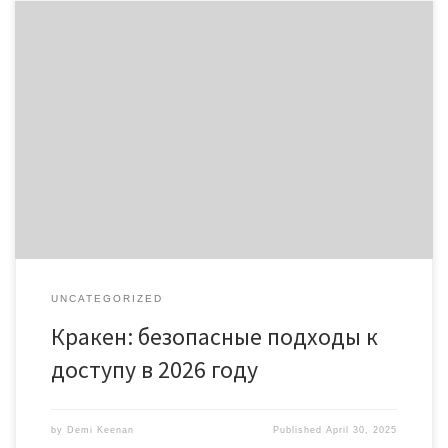
Кракен: безопасные подходы к доступу в 2026 году
Содержание Что такое Кракен в даркнете? Как работает
Кракен онион? Безопасный доступ к Кракену Актуальные
ссылки на Кракен Советы по использованию Кракена Кракен
стал одним из самых обсуждаемых ресурсов в даркнете. Для
пользователей важно знать, как правильно и безопасно к
нему подключаться. […]
UNCATEGORIZED
Кракен: безопасные подходы к
доступу в 2026 году
by
Demi Keenan
Published
April 30, 2025