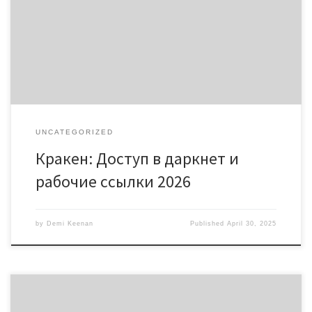
Безопасность в кракен тор Рабочие ссылки на кракен 2026
Советы по использованию кракен Если вы хотите узнать о
кракене и его возможностях, то магазин кракен предоставит
всю необходимую информацию для начала работы. […]
UNCATEGORIZED
Кракен: Доступ в даркнет и
рабочие ссылки 2026
by
Demi Keenan
Published
April 30, 2025