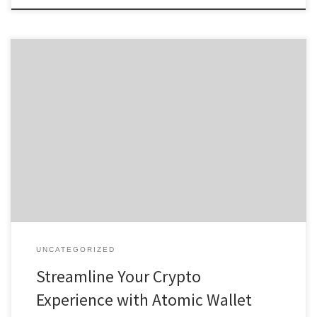
Streamline Your Crypto Experience with Atomic Wallet Table of
Contents Understanding Atomic Wallet How to Download Atomic
Wallet Features of the Atomic Wallet App Atomic Wallet Login
Process Benefits of Using Atomic Wallet For those exploring digital
wallets, the atomic wallet app offers an all-in-one solution for
managing your cryptocurrencies […]
UNCATEGORIZED
Streamline Your Crypto
Experience with Atomic Wallet