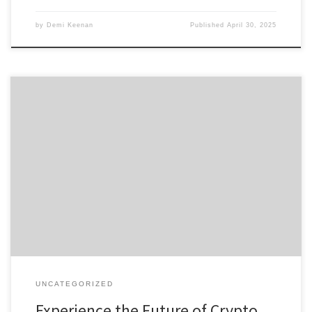
by
Demi Keenan
Published
April 30, 2025
Experience the Future of Crypto with Ledger Live Table of
Contents Understanding Ledger Live Key Features of Ledger Live
Wallet How to Download and Install Ledger Live Enhancing
Security with Ledger Live App Conclusion: Why Choose Ledger
Live? For anyone interested in digital assets, the Ledger Live app
offers a […]
UNCATEGORIZED
Experience the Future of Crypto