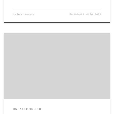
by
Demi Keenan
Published
April 30, 2025
Discovering Bscscan: Your Essential Tool for Crypto Navigation
Table of Contents What is Bscscan? Key Features of Bscscan
Navigating Transactions with Bscscan How Bscscan Benefits
Investors Future Trends in Bscscan Use For anyone venturing into
the world of cryptocurrencies, the Bscscan platform offers insights
and analytics critical for making informed […]
UNCATEGORIZED