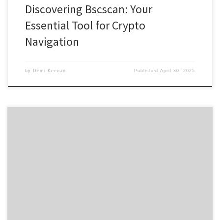
Discovering Bscscan: Your
Essential Tool for Crypto
Navigation
by
Demi Keenan
Published
April 30, 2025
Tronscan: Revolutionizing Crypto Tracking and Insights Table of
Contents Understanding Tronscan Features How to Download
Tronscan Navigating the TRON Blockchain Benefits of Using
Tronscan Tronscan vs. Other Blockchain Explorers For those
exploring the TRON ecosystem, the Tronscan platform offers
invaluable insights and features for effective cryptocurrency
tracking. Understanding Tronscan Features […]