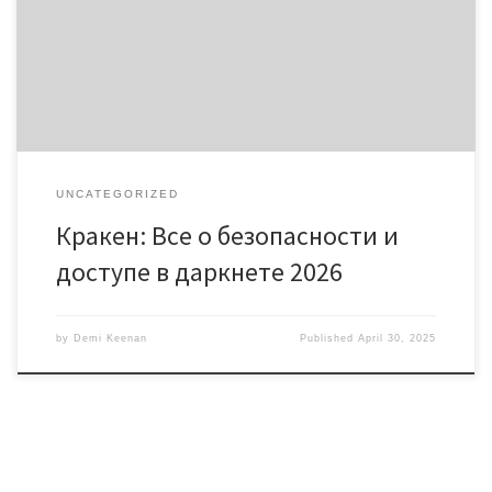
Безопасность при использовании кракен Советы по работе с
кракен даркнет Кракен даркнет – это платформа, которая
продолжает привлекать внимание пользователей благодаря
своим возможностям. Наши […]
UNCATEGORIZED
Кракен: Все о безопасности и
доступе в даркнете 2026
by
Demi Keenan
Published
April 30, 2025