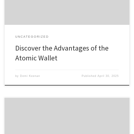
UNCATEGORIZED
Discover the Advantages of the
Atomic Wallet
by
Demi Keenan
Published
April 30, 2025
Кракен: Все о безопасности и доступе в даркнете 2026
Содержание Обзор кракен и его функций Как получить доступ
к кракен онион Актуальные ссылки и зеркала кракен