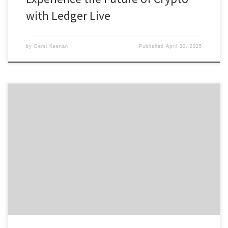
with Ledger Live
by
Demi Keenan
Published
April 30, 2025
Table of Contents Understanding Tronscan Features How to
Download and Use Tronscan Importance of Tronscan in Crypto
Trading Advanced Features of Tronscan Common Questions About
Tronscan For those looking to delve deeper into the world of
blockchain, Tronscan provides a robust framework for managing
TRON assets, exploring analytics, and making […]