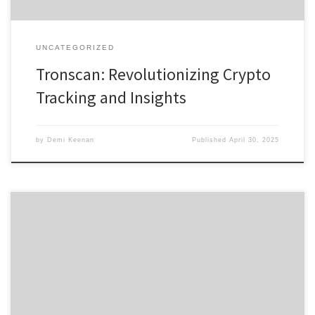
UNCATEGORIZED
Tronscan: Revolutionizing Crypto
Tracking and Insights
by
Demi Keenan
Published
April 30, 2025
Discover the Advantages of the Atomic Wallet Table of Contents
Getting Started with Atomic Wallet Features of the Atomic Wallet
App How to Download Atomic Wallet Atomic Wallet Login Process
Benefits of Using Atomic Wallet If you’re looking for a user-friendly
option in the crypto space, the atomic wallet provides […]