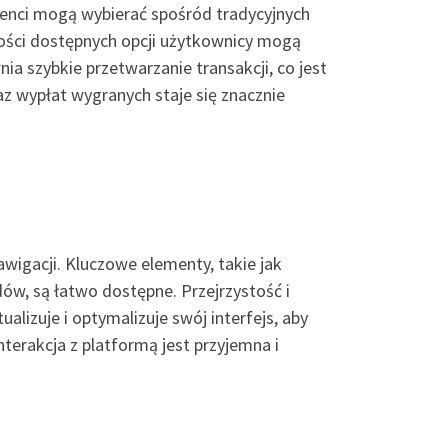
lienci mogą wybierać spośród tradycyjnych
ości dostępnych opcji użytkownicy mogą
 szybkie przetwarzanie transakcji, co jest
z wypłat wygranych staje się znacznie
wigacji. Kluczowe elementy, takie jak
w, są łatwo dostępne. Przejrzystość i
lizuje i optymalizuje swój interfejs, aby
terakcja z platformą jest przyjemna i