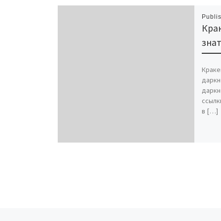
Publi
Крак
знат
Кракен
даркн
даркн
ссылк
в […]