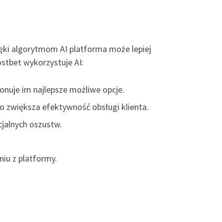
zięki algorytmom AI platforma może lepiej
stbet wykorzystuje AI:
onuje im najlepsze możliwe opcje.
o zwiększa efektywność obsługi klienta.
cjalnych oszustw.
iu z platformy.