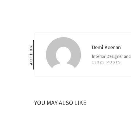
Demi Keenan
AUTHOR
Interior Designer and
13325 POSTS
YOU MAY ALSO LIKE