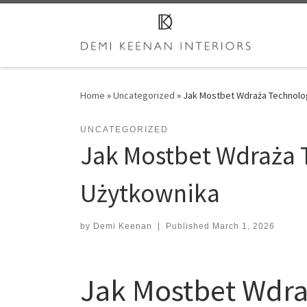
Skip to content
Home
»
Uncategorized
»
Jak Mostbet Wdraża Technolo
UNCATEGORIZED
Jak Mostbet Wdraża 
Użytkownika
by
Demi Keenan
|
Published
March 1, 2026
Jak Mostbet Wdra