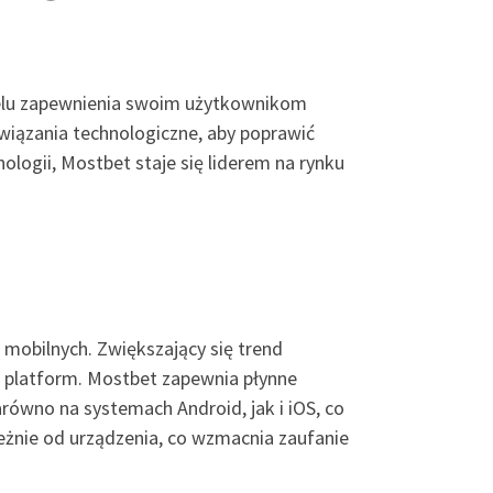
elu zapewnienia swoim użytkownikom
wiązania technologiczne, aby poprawić
ologii, Mostbet staje się liderem na rynku
mobilnych. Zwiększający się trend
 platform. Mostbet zapewnia płynne
równo na systemach Android, jak i iOS, co
leżnie od urządzenia, co wzmacnia zaufanie