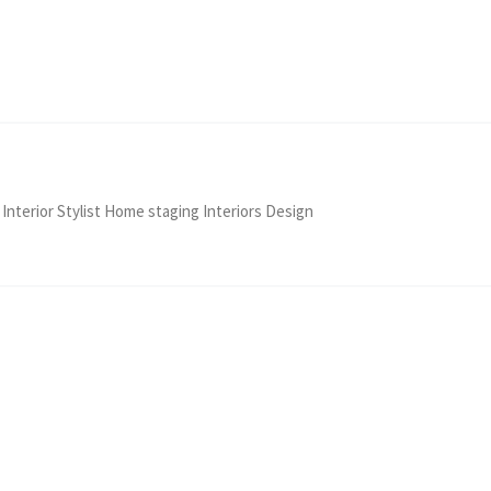
 Interior Stylist Home staging Interiors Design