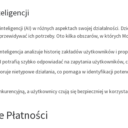
eligencji
nteligencji (AI) w różnych aspektach swojej działalności. D
rzewidywać ich potrzeby. Oto kilka obszarów, w których Mo
nteligencja analizuje historię zakładów użytkowników i prop
I potrafią szybko odpowiadać na zapytania użytkowników, c
oruje nietypowe działania, co pomaga w identyfikacji poten
urencyjną, a użytkownicy czują się bezpieczniej w korzystan
 Płatności