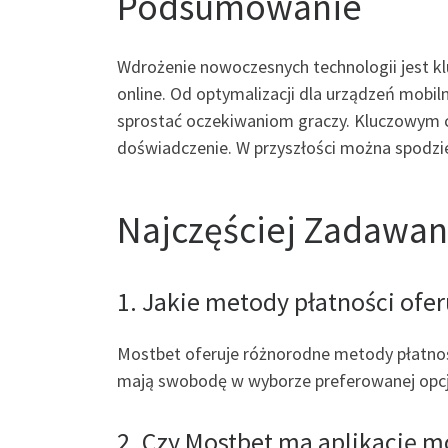
Podsumowanie
Wdrożenie nowoczesnych technologii jest k
online. Od optymalizacji dla urządzeń mobil
sprostać oczekiwaniom graczy. Kluczowym c
doświadczenie. W przyszłości można spodziew
Najczęściej Zadawan
1. Jakie metody płatności ofe
Mostbet oferuje różnorodne metody płatnośc
mają swobodę w wyborze preferowanej opcj
2. Czy Mostbet ma aplikację m