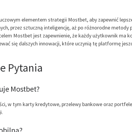
luczowym elementem strategii Mostbet, aby zapewnić leps
nych, przez sztuczną inteligencję, aż po różnorodne metody p
elem Mostbet jest zapewnienie, że każdy użytkownik ma k
ać się dalszych innowacji, które uczynią tę platformę jeszc
e Pytania
ruje Mostbet?
i, w tym karty kredytowe, przelewy bankowe oraz portfele
i.
obilną?