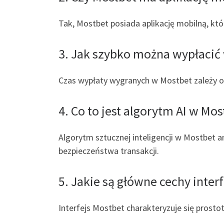
Tak, Mostbet posiada aplikację mobilną, kt
3. Jak szybko można wypłacić
Czas wypłaty wygranych w Mostbet zależy od 
4. Co to jest algorytm AI w Mos
Algorytm sztucznej inteligencji w Mostbet 
bezpieczeństwa transakcji.
5. Jakie są główne cechy inter
Interfejs Mostbet charakteryzuje się prosto