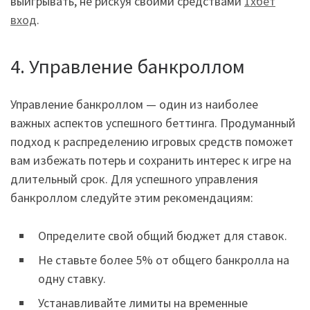
выигрывать, не рискуя своими средствами
1хбет
вход
.
4. Управление банкроллом
Управление банкроллом — один из наиболее
важных аспектов успешного беттинга. Продуманный
подход к распределению игровых средств поможет
вам избежать потерь и сохранить интерес к игре на
длительный срок. Для успешного управления
банкроллом следуйте этим рекомендациям:
Определите свой общий бюджет для ставок.
Не ставьте более 5% от общего банкролла на
одну ставку.
Устанавливайте лимиты на временные