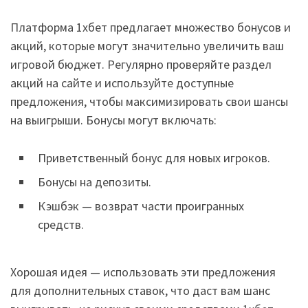
Платформа 1хбет предлагает множество бонусов и
акций, которые могут значительно увеличить ваш
игровой бюджет. Регулярно проверяйте раздел
акций на сайте и используйте доступные
предложения, чтобы максимизировать свои шансы
на выигрыши. Бонусы могут включать:
Приветственный бонус для новых игроков.
Бонусы на депозиты.
Кэшбэк — возврат части проигранных
средств.
Хорошая идея — использовать эти предложения
для дополнительных ставок, что даст вам шанс