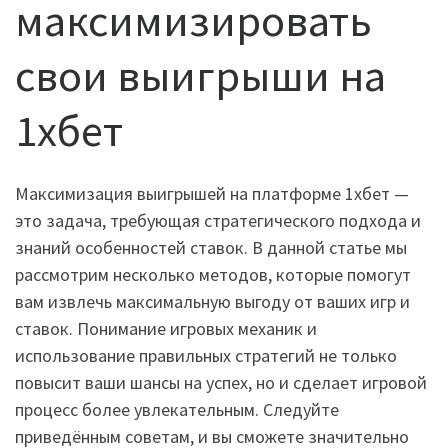
максимизировать
свои выигрыши на
1хбет
Максимизация выигрышей на платформе 1хбет —
это задача, требующая стратегического подхода и
знаний особенностей ставок. В данной статье мы
рассмотрим несколько методов, которые помогут
вам извлечь максимальную выгоду от ваших игр и
ставок. Понимание игровых механик и
использование правильных стратегий не только
повысит ваши шансы на успех, но и сделает игровой
процесс более увлекательным. Следуйте
приведённым советам, и вы сможете значительно