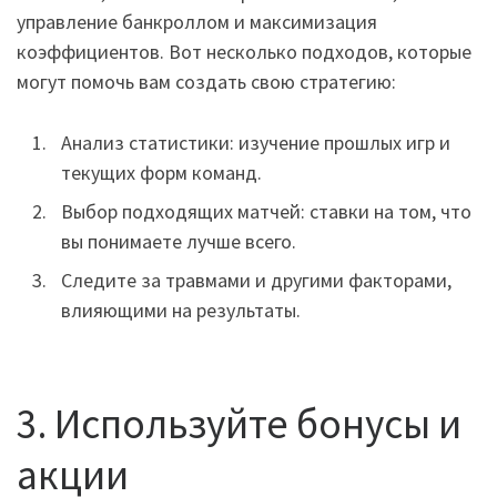
управление банкроллом и максимизация
коэффициентов. Вот несколько подходов, которые
могут помочь вам создать свою стратегию:
Анализ статистики: изучение прошлых игр и
текущих форм команд.
Выбор подходящих матчей: ставки на том, что
вы понимаете лучше всего.
Следите за травмами и другими факторами,
влияющими на результаты.
3. Используйте бонусы и
акции