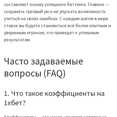
составляют основу успешного беттинга. Главное —
сохранять трезвый ум и не упускать возможность
учиться на своих ошибках. С каждым шагом в мире
ставок вы будете становиться всё более опытным и
уверенным игроком, что приведет к успешным
результатам.
Часто задаваемые
вопросы (FAQ)
1. Что такое коэффициенты на
1хбет?
Коэффициенты — это число, умножив которое на