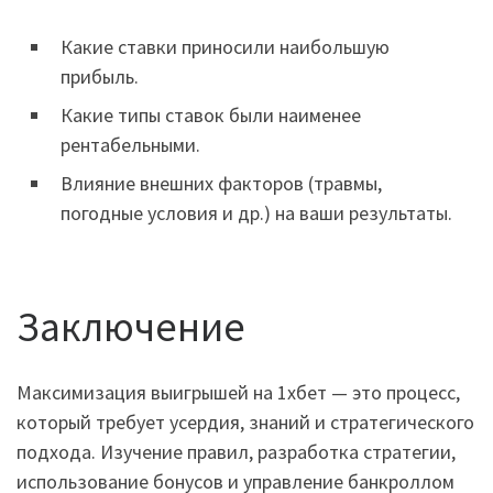
Какие ставки приносили наибольшую
прибыль.
Какие типы ставок были наименее
рентабельными.
Влияние внешних факторов (травмы,
погодные условия и др.) на ваши результаты.
Заключение
Максимизация выигрышей на 1хбет — это процесс,
который требует усердия, знаний и стратегического
подхода. Изучение правил, разработка стратегии,
использование бонусов и управление банкроллом