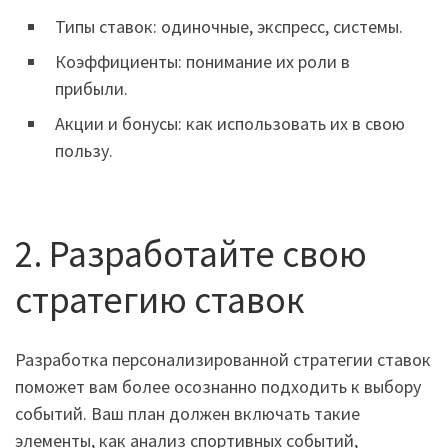
Типы ставок: одиночные, экспресс, системы.
Коэффициенты: понимание их роли в
прибыли.
Акции и бонусы: как использовать их в свою
пользу.
2. Разработайте свою
стратегию ставок
Разработка персонализированной стратегии ставок
поможет вам более осознанно подходить к выбору
событий. Ваш план должен включать такие
элементы, как анализ спортивных событий,