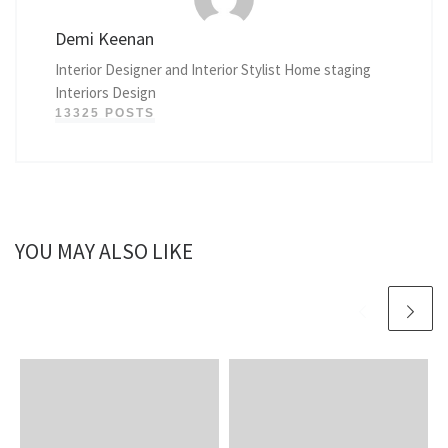
Demi Keenan
Interior Designer and Interior Stylist Home staging
Interiors Design
13325 POSTS
YOU MAY ALSO LIKE