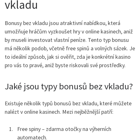
vkladu
Bonusy bez vkladu jsou atraktivní nabídkou, která
umožňuje hráčům vyzkoušet hry v online kasinech, aniž
by museli investovat vlastní peníze. Tento typ bonusu
má několik podob, včetně free spinů a volných sázek. Je
to ideální způsob, jak si ověřit, zda je konkrétní kasino
pro vás to pravé, aniž byste riskovali své prostředky.
Jaké jsou typy bonusů bez vkladu?
Existuje několik typů bonusů bez vkladu, které můžete
nalézt v online kasinech. Mezi nejběžnější patří:
Free spiny – zdarma otočky na výherních
automatech.