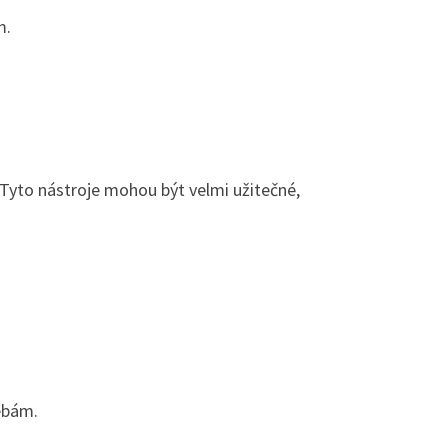
m.
 Tyto nástroje mohou být velmi užitečné,
ebám.