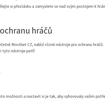
dělejte si přestávku a zamyslete se nad svým postojem k hrá
o ochranu hráčů
četně Mostbet CZ, nabízí různé nástroje pro ochranu hráčů.
 tyto nástroje patří:
.
to možnosti a nastavit si je tak, aby vyhovovaly vašim potř