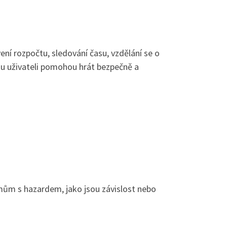
ní rozpočtu, sledování času, vzdělání se o
mu uživateli pomohou hrát bezpečně a
mům s hazardem, jako jsou závislost nebo