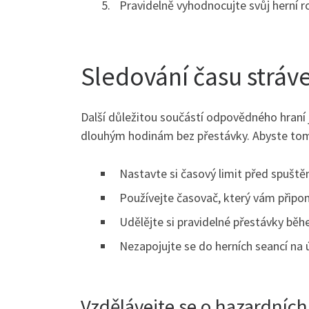
Pravidelně vyhodnocujte svůj herní r
Sledování času strá
Další důležitou součástí odpovědného hraní j
dlouhým hodinám bez přestávky. Abyste tomu
Nastavte si časový limit před spuště
Používejte časovač, který vám připom
Udělějte si pravidelné přestávky běh
Nezapojujte se do herních seancí na ú
Vzdělávejte se o hazardních