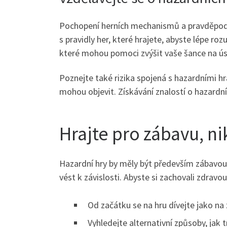
Pochopení herních mechanismů a pravděpodo
s pravidly her, které hrajete, abyste lépe ro
které mohou pomoci zvýšit vaše šance na úsp
Poznejte také rizika spojená s hazardními hr
mohou objevit. Získávání znalostí o hazard
Hrajte pro zábavu, nik
Hazardní hry by měly být především zábavou
vést k závislosti. Abyste si zachovali zdravo
Od začátku se na hru dívejte jako na 
Vyhledejte alternativní způsoby, jak t