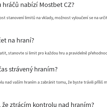
u hráčů nabízí Mostbet CZ?
ost stanovení limitů na vklady, možnost vyloučení se na ur
et na hraní?
atit, stanovte si limit pro každou hru a pravidelně přehodnoc
 čas strávený hraním?
u nad vaším hraním a zabránit tomu, že byste trávili příliš 
, že ztrácím kontrolu nad hraním?