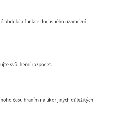
čité období a funkce dočasného uzamčení
ujte svůj herní rozpočet.
mnoho času hraním na úkor jiných důležitých