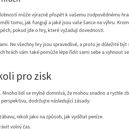
bností může výrazně přispět k vašemu zodpovědnému hraní.
zuměli tomu, jak fungují a jaké jsou vaše šance na výhru. Kr
ěch, pokud jde o hry, které vyžadují dovednosti.
ami. Ne všechny hry jsou spravedlivé, a proto je důležité být
ních hrách vám také pomůže lépe řídit sami sebe a vyhnout
oli pro zisk
. Mnoho lidí se mylně domnívá, že mohou snadno a rychle z
u perspektivu, dodržujte následující zásady:
zábavu, nikoli jako na způsob, jak vydělat peníze.
rávit volný čas.