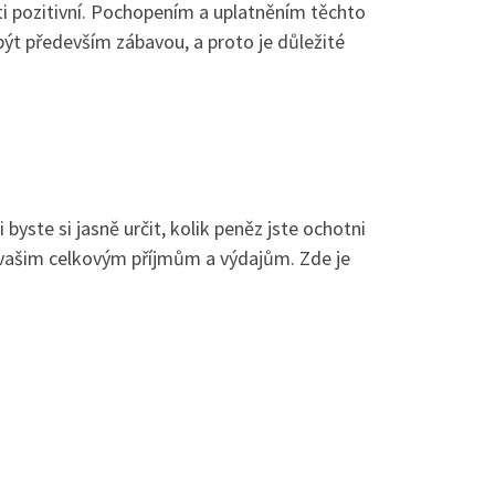
i pozitivní. Pochopením a uplatněním těchto
t především zábavou, a proto je důležité
byste si jasně určit, kolik peněz jste ochotni
at vašim celkovým příjmům a výdajům. Zde je