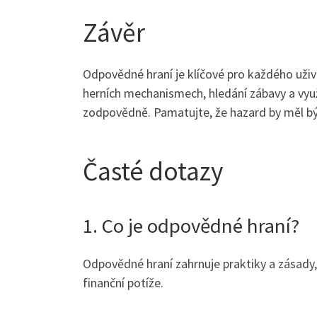
Závěr
Odpovědné hraní je klíčové pro každého uživ
herních mechanismech, hledání zábavy a využ
zodpovědně. Pamatujte, že hazard by měl bý
Časté dotazy
1. Co je odpovědné hraní?
Odpovědné hraní zahrnuje praktiky a zásady
finanční potíže.