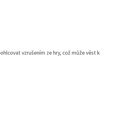
pohlcovat vzrušením ze hry, což může vést k