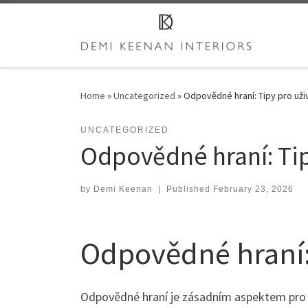
Skip to content
Home
»
Uncategorized
»
Odpovědné hraní: Tipy pro už
UNCATEGORIZED
Odpovědné hraní: Tip
by
Demi Keenan
|
Published
February 23, 2026
Odpovědné hraní: 
Odpovědné hraní je zásadním aspektem pro vš