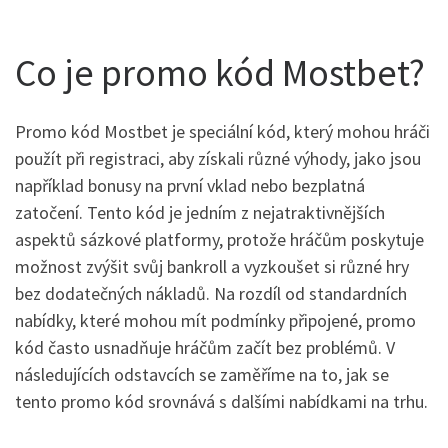
Co je promo kód Mostbet?
Promo kód Mostbet je speciální kód, který mohou hráči
použít při registraci, aby získali různé výhody, jako jsou
například bonusy na první vklad nebo bezplatná
zatočení. Tento kód je jedním z nejatraktivnějších
aspektů sázkové platformy, protože hráčům poskytuje
možnost zvýšit svůj bankroll a vyzkoušet si různé hry
bez dodatečných nákladů. Na rozdíl od standardních
nabídky, které mohou mít podmínky připojené, promo
kód často usnadňuje hráčům začít bez problémů. V
následujících odstavcích se zaměříme na to, jak se
tento promo kód srovnává s dalšími nabídkami na trhu.