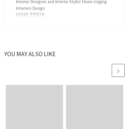
Interior Designer and Interior Stylist Home staging
Interiors Design
13325 POSTS
YOU MAY ALSO LIKE