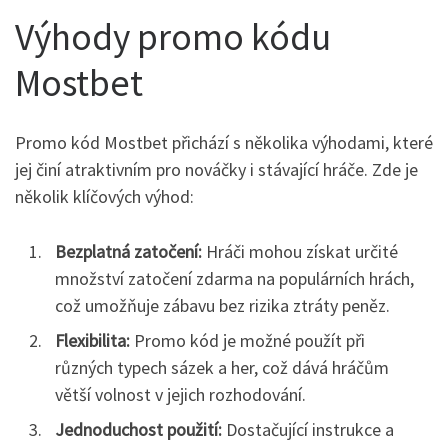
Výhody promo kódu
Mostbet
Promo kód Mostbet přichází s několika výhodami, které
jej činí atraktivním pro nováčky i stávající hráče. Zde je
několik klíčových výhod:
Bezplatná zatočení:
Hráči mohou získat určité
množství zatočení zdarma na populárních hrách,
což umožňuje zábavu bez rizika ztráty peněz.
Flexibilita:
Promo kód je možné použít při
různých typech sázek a her, což dává hráčům
větší volnost v jejich rozhodování.
Jednoduchost použití:
Dostačující instrukce a