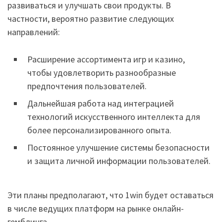
развиваться и улучшать свои продукты. В
частности, вероятно развитие следующих
направлений:
Расширение ассортимента игр и казино,
чтобы удовлетворить разнообразные
предпочтения пользователей.
Дальнейшая работа над интеграцией
технологий искусственного интеллекта для
более персонализированного опыта.
Постоянное улучшение системы безопасности
и защита личной информации пользователей.
Эти планы предполагают, что 1win будет оставаться
в числе ведущих платформ на рынке онлайн-
гемблинга.