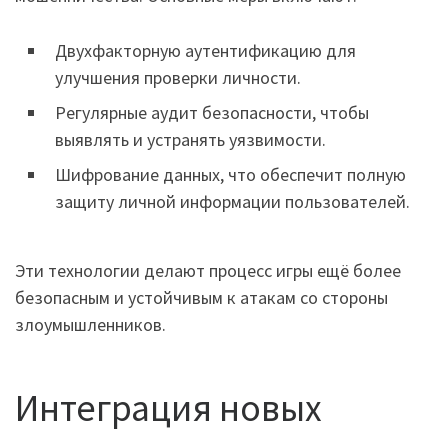
Двухфакторную аутентификацию для
улучшения проверки личности.
Регулярные аудит безопасности, чтобы
выявлять и устранять уязвимости.
Шифрование данных, что обеспечит полную
защиту личной информации пользователей.
Эти технологии делают процесс игры ещё более
безопасным и устойчивым к атакам со стороны
злоумышленников.
Интеграция новых