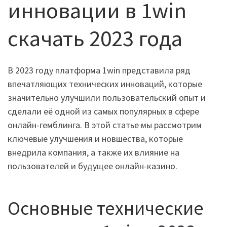
инновации в 1win
скачать 2023 года
В 2023 году платформа 1win представила ряд
впечатляющих технических инноваций, которые
значительно улучшили пользовательский опыт и
сделали её одной из самых популярных в сфере
онлайн-гемблинга. В этой статье мы рассмотрим
ключевые улучшения и новшества, которые
внедрила компания, а также их влияние на
пользователей и будущее онлайн-казино.
Основные технические