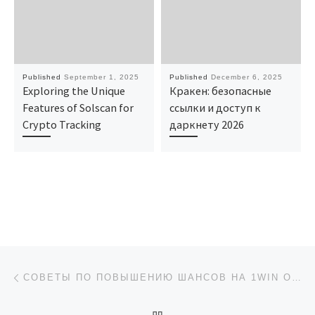
Published
September 1, 2025
Published
December 6, 2025
Exploring the Unique
Кракен: безопасные
Features of Solscan for
ссылки и доступ к
Crypto Tracking
даркнету 2026
Post navigation
Previous post
СОВЕТЫ ПО ПОВЫШЕНИЮ ШАНСОВ НА 1WIN ОФИЦИАЛЬНЫЙ САЙТ
BACK TO POST LIST