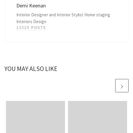
Demi Keenan
Interior Designer and Interior Stylist Home staging
Interiors Design
13325 POSTS
YOU MAY ALSO LIKE