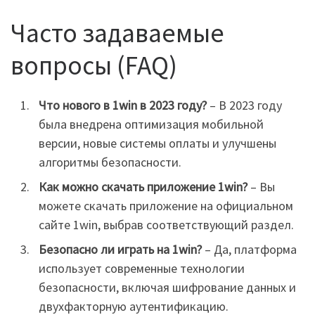
Часто задаваемые
вопросы (FAQ)
Что нового в 1win в 2023 году?
– В 2023 году
была внедрена оптимизация мобильной
версии, новые системы оплаты и улучшены
алгоритмы безопасности.
Как можно скачать приложение 1win?
– Вы
можете скачать приложение на официальном
сайте 1win, выбрав соответствующий раздел.
Безопасно ли играть на 1win?
– Да, платформа
использует современные технологии
безопасности, включая шифрование данных и
двухфакторную аутентификацию.