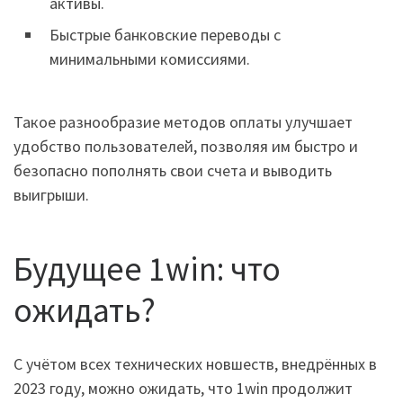
активы.
Быстрые банковские переводы с
минимальными комиссиями.
Такое разнообразие методов оплаты улучшает
удобство пользователей, позволяя им быстро и
безопасно пополнять свои счета и выводить
выигрыши.
Будущее 1win: что
ожидать?
С учётом всех технических новшеств, внедрённых в
2023 году, можно ожидать, что 1win продолжит