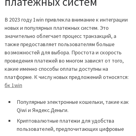
платежных систем
В 2023 году 1win привлекла внимание к интеграции
новых и популярных платежных систем. Это
значительно облегчает процесс транзакций, а
также предоставляет пользователям больше
возможностей для выбора. Простота и скорость
проведения платежей во многом зависят от того,
какие именно способы оплаты доступны на
платформе. К числу новых предложений относятся:
бк 1win
Популярные электронные кошельки, такие как
Qiwi и Яндекс.Деньги.
Криптовалютные платежи для удобства
пользователей, предпочитающих цифровые