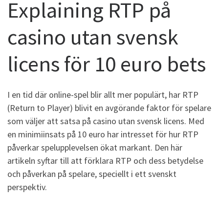
Explaining RTP på
casino utan svensk
licens för 10 euro bets
I en tid där online-spel blir allt mer populärt, har RTP
(Return to Player) blivit en avgörande faktor för spelare
som väljer att satsa på casino utan svensk licens. Med
en minimiinsats på 10 euro har intresset för hur RTP
påverkar spelupplevelsen ökat markant. Den här
artikeln syftar till att förklara RTP och dess betydelse
och påverkan på spelare, speciellt i ett svenskt
perspektiv.