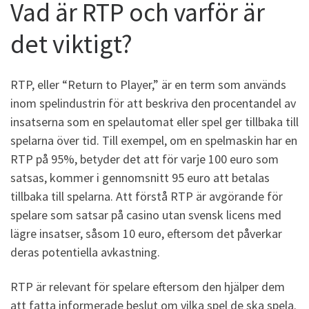
Vad är RTP och varför är
det viktigt?
RTP, eller “Return to Player,” är en term som används
inom spelindustrin för att beskriva den procentandel av
insatserna som en spelautomat eller spel ger tillbaka till
spelarna över tid. Till exempel, om en spelmaskin har en
RTP på 95%, betyder det att för varje 100 euro som
satsas, kommer i gennomsnitt 95 euro att betalas
tillbaka till spelarna. Att förstå RTP är avgörande för
spelare som satsar på casino utan svensk licens med
lägre insatser, såsom 10 euro, eftersom det påverkar
deras potentiella avkastning.
RTP är relevant för spelare eftersom den hjälper dem
att fatta informerade beslut om vilka spel de ska spela.