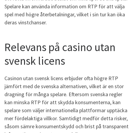
Spelare kan använda information om RTP för att välja
spel med högre återbetalningar, vilket i sin tur kan öka
deras vinstchanser.
Relevans på casino utan
svensk licens
Casinon utan svensk licens erbjuder ofta högre RTP
jämfört med de svenska alternativen, vilket är en stor
dragning för många spelare. Eftersom svenska regler
kan minska RTP för att skydda konsumenterna, kan
spelare som väljer internationella plattformar upptäcka
mer fördelaktiga villkor. Samtidigt medför detta risker,
såsom sämre konsumentskydd och brist på transparent