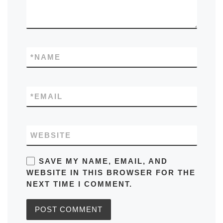
*
NAME
*
EMAIL
WEBSITE
SAVE MY NAME, EMAIL, AND
WEBSITE IN THIS BROWSER FOR THE
NEXT TIME I COMMENT.