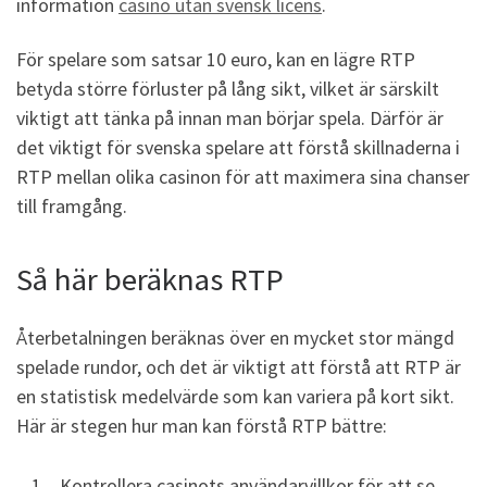
information
casino utan svensk licens
.
För spelare som satsar 10 euro, kan en lägre RTP
betyda större förluster på lång sikt, vilket är särskilt
viktigt att tänka på innan man börjar spela. Därför är
det viktigt för svenska spelare att förstå skillnaderna i
RTP mellan olika casinon för att maximera sina chanser
till framgång.
Så här beräknas RTP
Återbetalningen beräknas över en mycket stor mängd
spelade rundor, och det är viktigt att förstå att RTP är
en statistisk medelvärde som kan variera på kort sikt.
Här är stegen hur man kan förstå RTP bättre:
Kontrollera casinots användarvillkor för att se