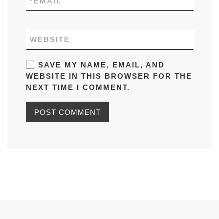
*
EMAIL
WEBSITE
SAVE MY NAME, EMAIL, AND
WEBSITE IN THIS BROWSER FOR THE
NEXT TIME I COMMENT.
Post navigation
Previous post