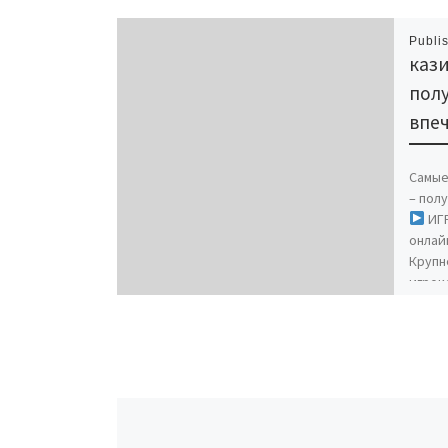
Publi
кази
пол
впеч
Самые
– пол
ИГР
онлай
Крупн
игрок