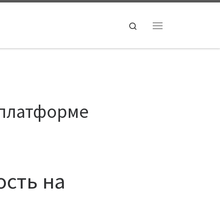
Search
Menu
 платформе
ость на