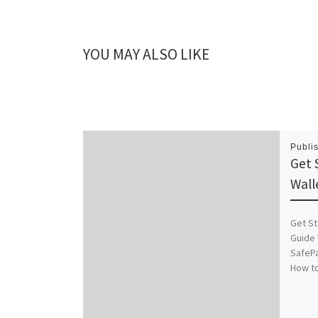
YOU MAY ALSO LIKE
Publi
Get 
Wall
Get St
Guide 
SafePa
How to