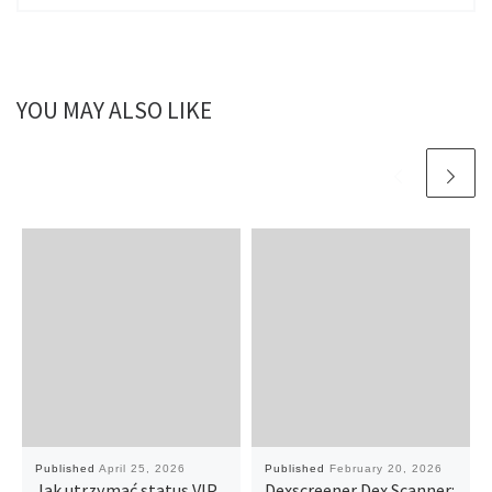
YOU MAY ALSO LIKE
Published
April 25, 2026
Published
February 20, 2026
Jak utrzymać status VIP
Dexscreener Dex Scanner: