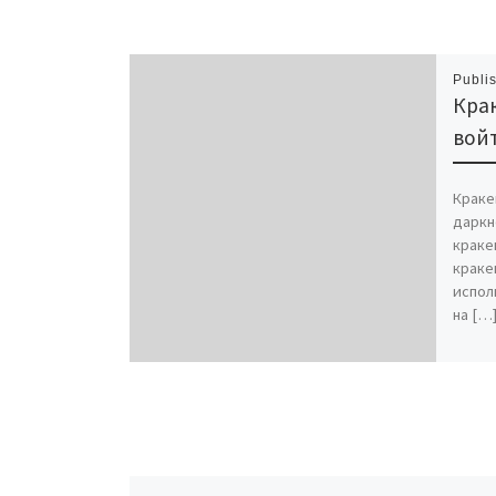
Publi
Крак
войт
Краке
даркн
краке
краке
испол
на […