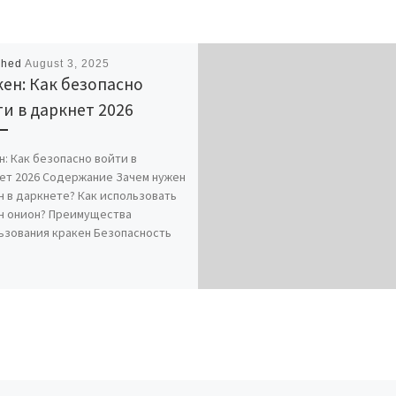
shed
August 3, 2025
ен: Как безопасно
и в даркнет 2026
н: Как безопасно войти в
ет 2026 Содержание Зачем нужен
н в даркнете? Как использовать
н онион? Преимущества
ьзования кракен Безопасность
]