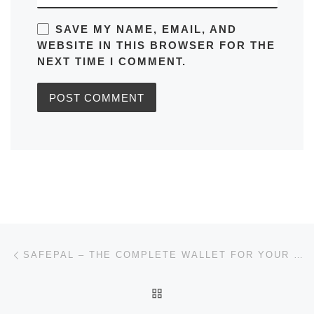
SAVE MY NAME, EMAIL, AND
WEBSITE IN THIS BROWSER FOR THE
NEXT TIME I COMMENT.
Post navigation
Previous post
SAFEPAL – THE COMPLETE WALLET FOR YOUR CRYPTOCURRENCY
BACK TO POST LIST