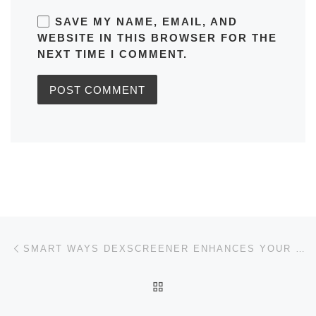
SAVE MY NAME, EMAIL, AND
WEBSITE IN THIS BROWSER FOR THE
NEXT TIME I COMMENT.
Post navigation
Previous post
SMART WAYS DEXSCREENER ENHANCES YOUR TRADING STRATEGY
BACK TO POST LIST
Ne