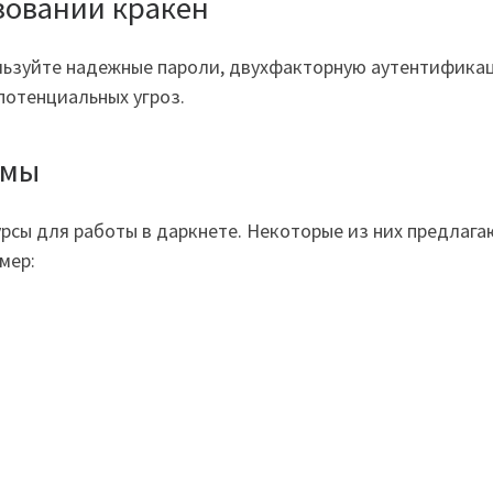
зовании кракен
ользуйте надежные пароли, двухфакторную аутентификац
потенциальных угроз.
рмы
урсы для работы в даркнете. Некоторые из них предлага
мер: