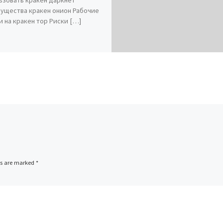
ущества кракен онион Рабочие
и на кракен тор Риски […]
ds are marked
*