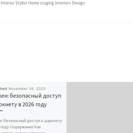
 Interior Stylist Home staging Interiors Design
shed
November 26, 2025
ен: безопасный доступ
ркнету в 2026 году
н: безопасный доступ к даркнету
6 году Содержание Как
ьзовать кракен даркнет