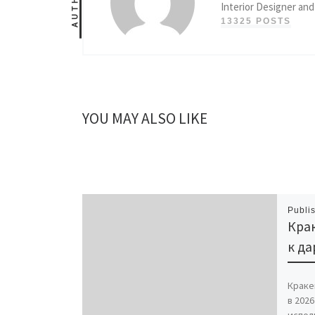
AUTHOR
Interior Designer and
13325 POSTS
YOU MAY ALSO LIKE
Publi
Крак
к да
Краке
в 202
испол