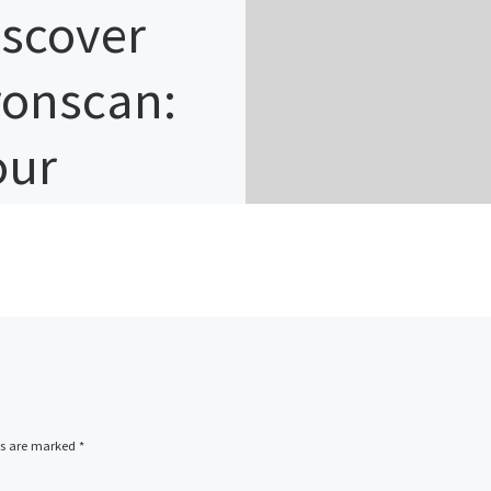
iscover
ronscan:
our
ltimate
uide to
RON
xploration
ds are marked
*