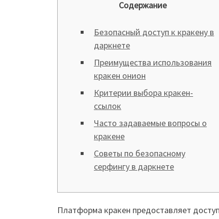
Содержание
Безопасный доступ к кракену в
даркнете
Преимущества использования
кракен онион
Критерии выбора кракен-
ссылок
Часто задаваемые вопросы о
кракене
Советы по безопасному
серфингу в даркнете
Платформа кракен предоставляет доступ к