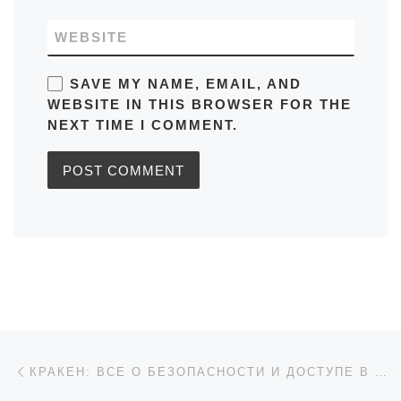
WEBSITE
SAVE MY NAME, EMAIL, AND
WEBSITE IN THIS BROWSER FOR THE
NEXT TIME I COMMENT.
Post navigation
Previous post
КРАКЕН: ВСЕ О БЕЗОПАСНОСТИ И ДОСТУПЕ В 2026