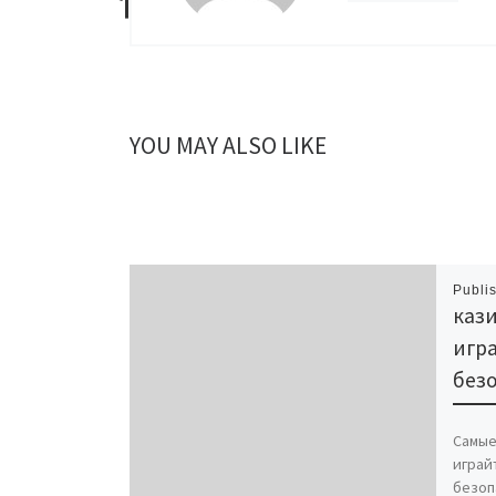
YOU MAY ALSO LIKE
Publi
кази
игра
без
Самые
играй
безоп