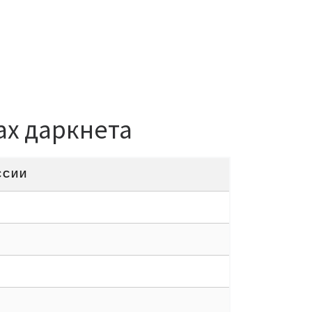
х даркнета
ССИИ