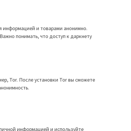
я информацией и товарами анонимно.
 Важно понимать, что доступ к даркнету
р, Tor. После установки Tor вы сможете
анонимность.
й личной информацией и используйте