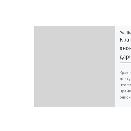
Publi
Крак
ано
дарк
Краке
досту
Что т
Преим
онион