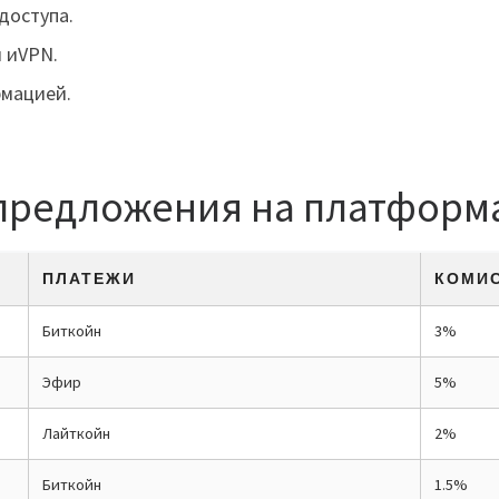
доступа.
 иVPN.
рмацией.
предложения на платформа
ПЛАТЕЖИ
КОМИ
Биткойн
3%
Эфир
5%
Лайткойн
2%
Биткойн
1.5%