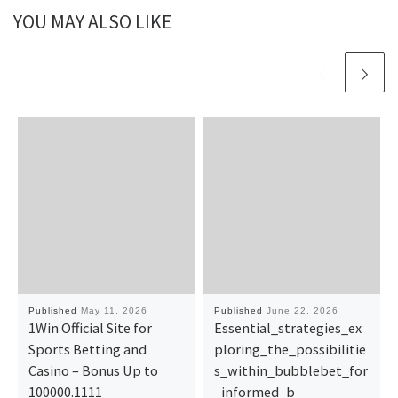
YOU MAY ALSO LIKE
Published
May 11, 2026
Published
June 22, 2026
1Win Official Site for
Essential_strategies_ex
Sports Betting and
ploring_the_possibilitie
Casino – Bonus Up to
s_within_bubblebet_for
100000.1111
_informed_b