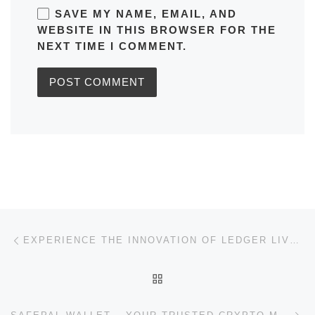
SAVE MY NAME, EMAIL, AND
WEBSITE IN THIS BROWSER FOR THE
NEXT TIME I COMMENT.
Post navigation
Previous post
EXPERIENCE THE INNOVATION OF LEDGER LIVE FOR CRYPTO MANAGEMENT
BACK TO POST LIST
Ne