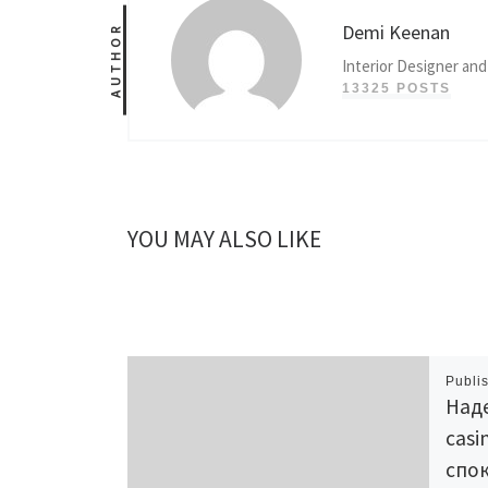
Demi Keenan
AUTHOR
Interior Designer and
13325 POSTS
YOU MAY ALSO LIKE
Publi
Над
casi
спок