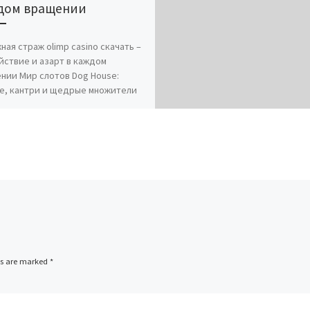
дом вращении
ая страж olimp casino скачать –
йствие и азарт в каждом
нии Мир слотов Dog House:
е, кантри и щедрые множители
егия […]
ds are marked
*